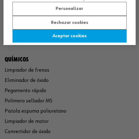
¡SÍGUENOS!
Personalizar
Rechazar cookies
Aceptar cookies
QUÍMICOS
Limpiador de frenos
Eliminador de óxido
Pegamento rápido
Polímero sellador MS
Pistola espuma poliuretano
Limpiador de motor
Convertidor de óxido