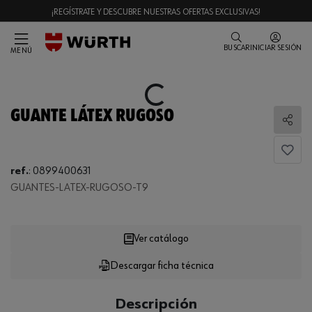
¡REGÍSTRATE Y DESCUBRE NUESTRAS OFERTAS EXCLUSIVAS!
BUSCAR
INICIAR SESIÓN
MENÚ
Loading...
GUANTE LÁTEX RUGOSO
Comp
Loading...
ref.
:
0899400631
GUANTES-LATEX-RUGOSO-T9
Ver catálogo
Descargar ficha técnica
CANTIDAD
UE
Descripción