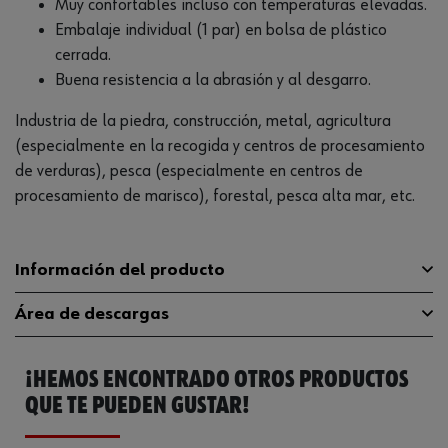
Muy confortables incluso con temperaturas elevadas.
Embalaje individual (1 par) en bolsa de plástico
cerrada.
Buena resistencia a la abrasión y al desgarro.
Industria de la piedra, construcción, metal, agricultura
(especialmente en la recogida y centros de procesamiento
de verduras), pesca (especialmente en centros de
procesamiento de marisco), forestal, pesca alta mar, etc.
Información del producto
Área de descargas
Vida útil desde la producción
60 mes
¡HEMOS ENCONTRADO OTROS PRODUCTOS
Peso del producto (por artículo)
1.000 g
Declaración de conformidad CE
530867059.pdf
QUE TE PUEDEN GUSTAR!
Catálogo General
0899400631