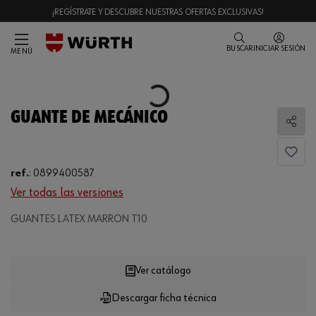
¡REGÍSTRATE Y DESCUBRE NUESTRAS OFERTAS EXCLUSIVAS!
BUSCAR
INICIAR SESIÓN
MENÚ
Loading...
GUANTE DE MECÁNICO
Comp
ref.
:
0899400587
Ver todas las versiones
GUANTES LATEX MARRON T10
Loading...
Ver catálogo
Descargar ficha técnica
CANTIDAD
UE