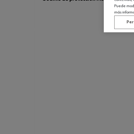
Puede modif
más inform
Per