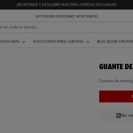
¡REGÍSTRATE Y DESCUBRE NUESTRAS OFERTAS EXCLUSIVAS!
SOSTENIBILIDAD
SOBRE WÜRTH
BLOG
ATEGORÍAS
SOLUCIONES PARA CLIENTES
BUSCADOR DIN/IS
GUANTE DE
Guante de montaj
Ver c