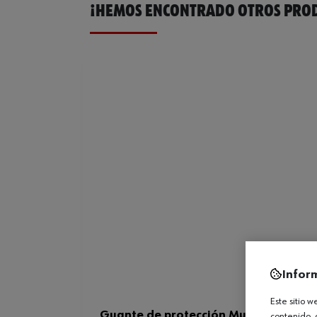
¡HEMOS ENCONTRADO OTROS PROD
Infor
Este sitio 
Guante de protección MultiFit nitrilo 
contenido, 