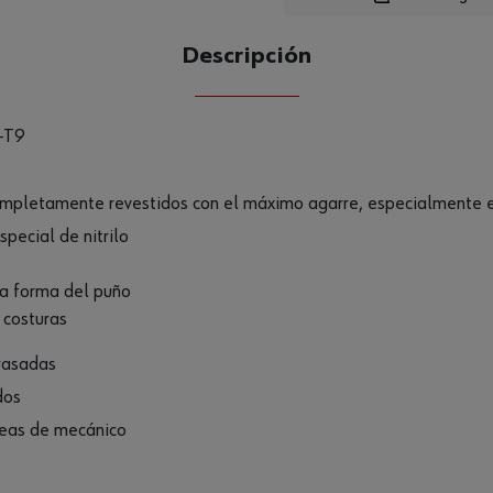
Descripción
CANTIDAD
UE
-T9
pletamente revestidos con el máximo agarre, especialmente e
pecial de nitrilo
ica forma del puño
 costuras
grasadas
dos
areas de mecánico