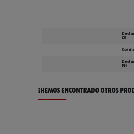
Decla
CE
Catál
Decla
EN
¡HEMOS ENCONTRADO OTROS PROD