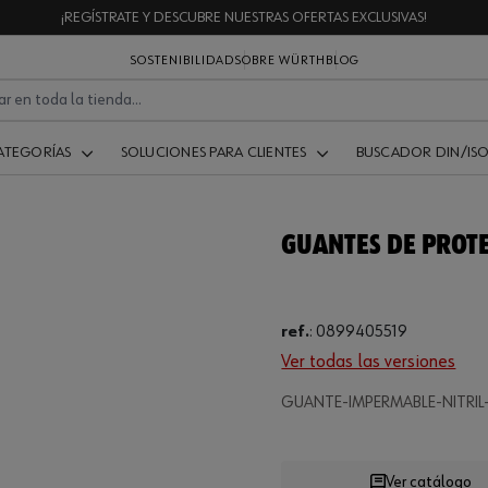
¡REGÍSTRATE Y DESCUBRE NUESTRAS OFERTAS EXCLUSIVAS!
SOSTENIBILIDAD
SOBRE WÜRTH
BLOG
ATEGORÍAS
SOLUCIONES PARA CLIENTES
BUSCADOR DIN/IS
GUANTES DE PROTE
ref.
:
0899405519
Ver todas las versiones
Loading...
GUANTE-IMPERMABLE-NITRIL-
Ver catálogo