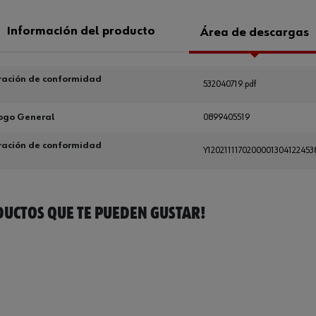
Información del producto
Área de descargas
ración de conformidad
532040719.pdf
ogo General
0899405519
ración de conformidad
Y120211117020000130412245
UCTOS QUE TE PUEDEN GUSTAR!