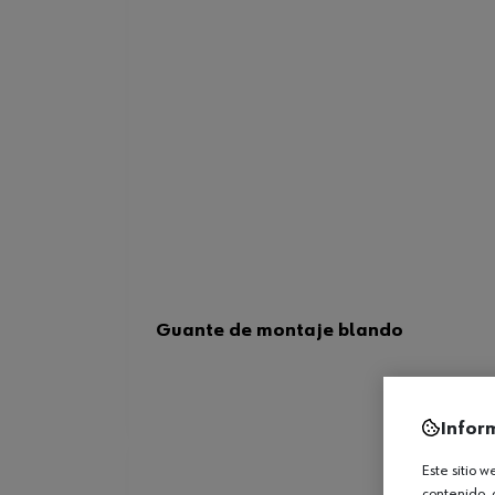
Guante de montaje blando
Infor
Este sitio 
contenido, 