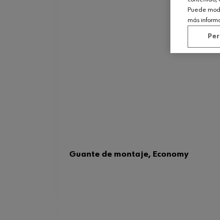
Puede modif
más inform
Per
Guante de montaje, Economy