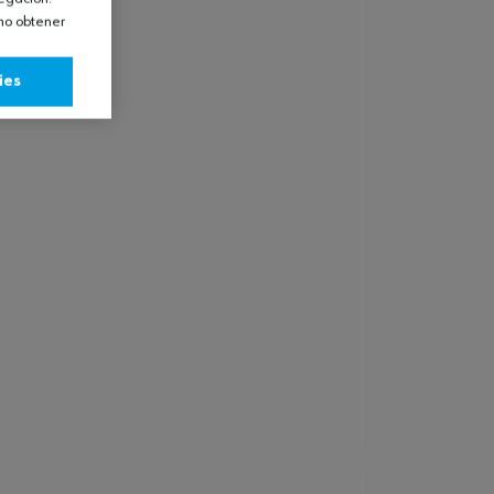
omo obtener
ies