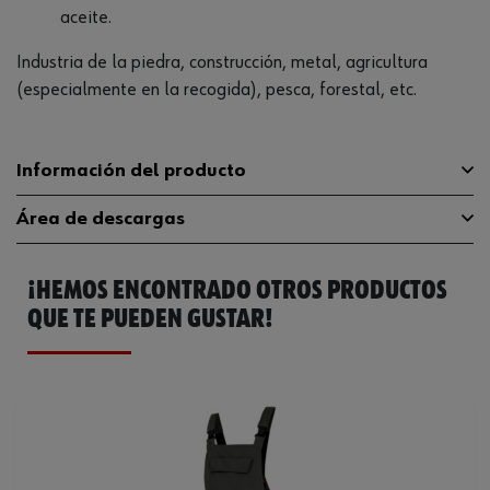
aceite.
Industria de la piedra, construcción, metal, agricultura
(especialmente en la recogida), pesca, forestal, etc.
Información del producto
Área de descargas
Vida útil desde la producción
60 mes
¡HEMOS ENCONTRADO OTROS PRODUCTOS
Peso del producto (por artículo)
1.000 g
Declaración de conformidad CE
572593625.pdf
QUE TE PUEDEN GUSTAR!
Catálogo General
089943708
Ficha Técnica
32410550.pdf