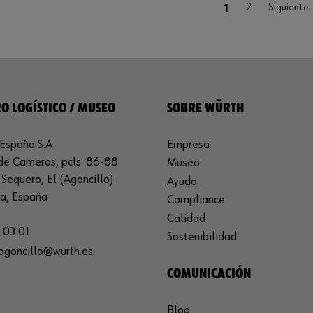
(current)
1
2
Siguiente
O LOGÍSTICO / MUSEO
SOBRE WÜRTH
España S.A
Empresa
de Cameros, pcls. 86-88
Museo
Sequero, El (Agoncillo)
Ayuda
ja, España
Compliance
Calidad
 03 01
Sostenibilidad
agoncillo@wurth.es
COMUNICACIÓN
Blog