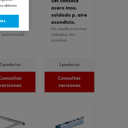
set consola
omo obtener
arifix 41/41
acero inox.
ro zincado
soldado p. aire
ies
acondicio.
set consola acero inox.
1 acero zincado
soldado p. aire
acondicio.
5 productos
2 productos
Consultar
Consultar
versiones
versiones