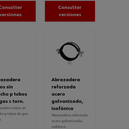
Consultar
Consultar
versiones
versiones
abrazadera
os sin
reforzada
cho p tubos
acero
gas c torn.
galvanizado,
isofónica
ho p tubos de gas
abrazadera reforzada
n.
acero galvanizado,
isofónica