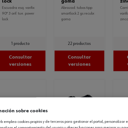
lock
goma
zin
escuadra esq. varifix
abrazad. tubos tipp
carril montaje c doble
90º 3 orif. tue. power
smartlock 2 gs recubr.
varif
lock
goma
zinc
1 producto
22 productos
Consultar
Consultar
versiones
versiones
mación sobre cookies
web emplea cookies propias y de terceros para gestionar el portal, personalizar e
analizar el comportamiento del usuario y ofrecer funciones para mejorar su na