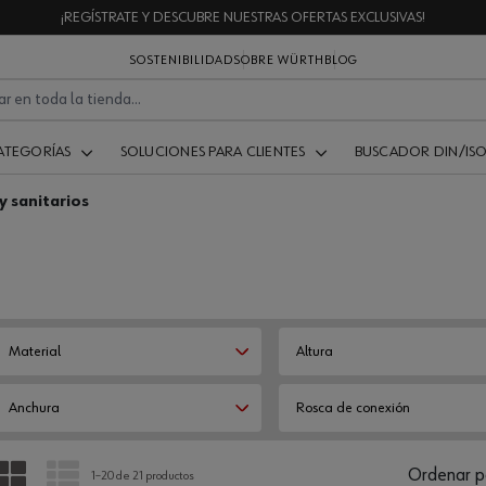
¡REGÍSTRATE Y DESCUBRE NUESTRAS OFERTAS EXCLUSIVAS!
SOSTENIBILIDAD
SOBRE WÜRTH
BLOG
ATEGORÍAS
SOLUCIONES PARA CLIENTES
BUSCADOR DIN/IS
y sanitarios
Material
Altura
Anchura
Rosca de conexión
PARRILLA
LISTA
Ordenar p
1–20 de 21 productos