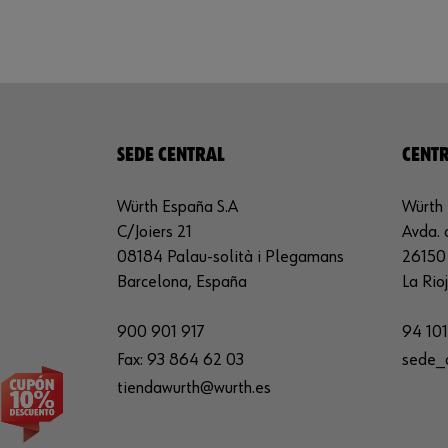
SEDE CENTRAL
CENTR
Würth España S.A
Würth 
C/Joiers 21
Avda. 
08184 Palau-solità i Plegamans
26150 
Barcelona, España
La Rio
900 901 917
94 101
Fax:
93 864 62 03
sede_
tiendawurth@wurth.es