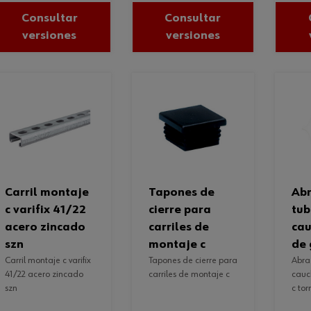
Consultar
Consultar
versiones
versiones
carril montaje
tapones de
abrazadera
c varifix 41/22
cierre para
tub
acero zincado
carriles de
cau
szn
montaje c
de 
carril montaje c varifix
tapones de cierre para
abrazadera tubos sin
41/22 acero zincado
carriles de montaje c
cauc
szn
c tor