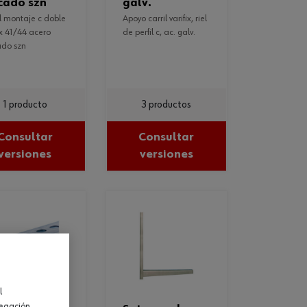
cado szn
galv.
apoyo carril varifix, riel
ix 41/44 acero
de perfil c, ac. galv.
ado szn
1 producto
3 productos
Consultar
Consultar
versiones
versiones
l
vegación.