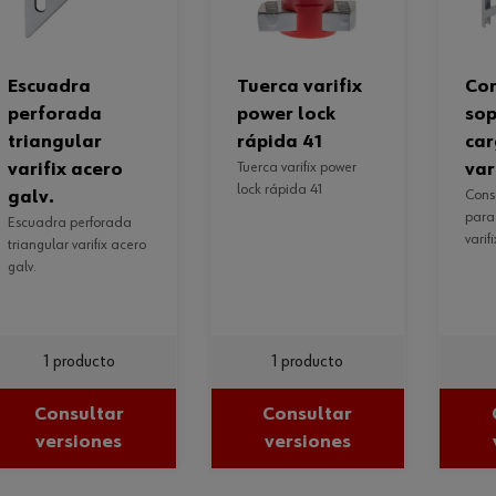
escuadra
tuerca varifix
consola de
perforada
power lock
sop
triangular
rápida 41
ca
varifix acero
tuerca varifix power
var
lock rápida 41
galv.
consola de soporte
para
escuadra perforada
varif
triangular varifix acero
galv.
1 producto
1 producto
Consultar
Consultar
versiones
versiones