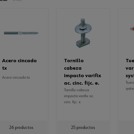
acero cincado
tornillo
tuerca rápida
tx
cabeza
var
impacto varifix
sys
acero cincado tx
ac. cinc. fijc. e.
tuerca rápida varifix,
syste
tornillo cabeza
impacto varifix ac.
cinc. fijc. e.
26 productos
25 productos