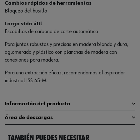
Cambios rápidos de herramientas
Bloqueo del husillo
Larga vida útil
Escobillas de carbono de corte automático
Para juntas robustas y precisas en madera blanda y dura,
aglomerado y plástico con planchas de madera con
conexiones para madera.
Para una extracción eficaz, recomendamos el aspirador
industrial ISS 45-M.
Información del producto
Área de descargas
Número de revoluciones máximo
6000 U/min(rpm)
en carga nominal
TAMBIÉN PUEDES NECESITAR
Catálogo General
07029072
Peso de la máquina
2.6 kg