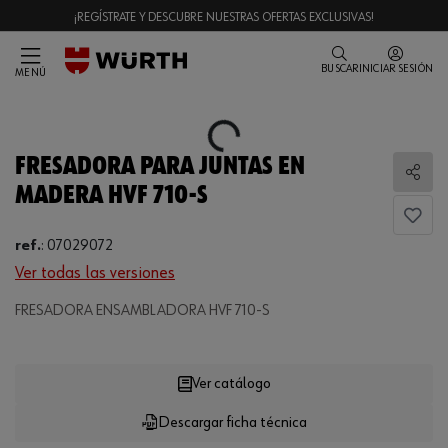
¡REGÍSTRATE Y DESCUBRE NUESTRAS OFERTAS EXCLUSIVAS!
BUSCAR
INICIAR SESIÓN
MENÚ
Loading...
FRESADORA PARA JUNTAS EN
Comp
MADERA HVF 710-S
ref.
:
07029072
Ver todas las versiones
Loading...
FRESADORA ENSAMBLADORA HVF 710-S
Ver catálogo
Descargar ficha técnica
CANTIDAD
UE