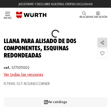
¡REGÍSTRATE Y DESCUBRE NUESTRAS OFERTAS EXCLUSIVAS!
BUSCAR
INICIAR SESIÓN
MENÚ
Loading...
LLANA PARA ALISADO DE DOS
Comp
COMPONENTES, ESQUINAS
REDONDEADAS
ref.
:
5771011002
Ver todas las versiones
Loading...
FLTRWL-SST-ROUNDCORNER
Ver catálogo