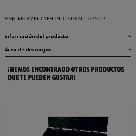
FLEJE-RECAMBIO-VEH-INDUSTRIAL-071457 12
Información del producto
Área de descargas
Peso del producto (por artículo)
1.000 g
¡HEMOS ENCONTRADO OTROS PRODUCTOS
Catálogo General
07145715
QUE TE PUEDEN GUSTAR!
Ficha Técnica
32408906.pdf