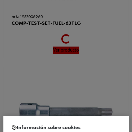
Loading...
ref.:
1952006960
COMP-TEST-SET-FUEL-63TLG
Ver producto
Información sobre cookies