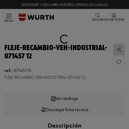
¡REGÍSTRATE Y DESCUBRE NUESTRAS OFERTAS EXCLUSIVAS!
BUSCAR
INICIAR SESIÓN
MENÚ
Loading...
FLEJE-RECAMBIO-VEH-INDUSTRIAL-
Comp
071457 12
Loading...
ref.
:
071457 15
FLEJE-RECAMBIO-VEH-INDUSTRIAL-071457 12
Ver catálogo
Descargar ficha técnica
CANTIDAD
UE
Descripción