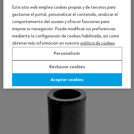
Este sitio web emplea cookies propias y de terceros para
gestionar el portal, personalizar el contenido, analizar el
comportamiento del usuario y ofrecer funciones para
mejorar su navegación. Puede modificar sus preferencias
Loading...
mediante la configuración de cookies habilitada, así como
ref.:
071557 58
LLAVE TUBULAR DINAMICA CYLHEAD
obtener más información en nuestra
política de cookies
Personalizar
Rechazar cookies
Ver producto
Aceptar cookies