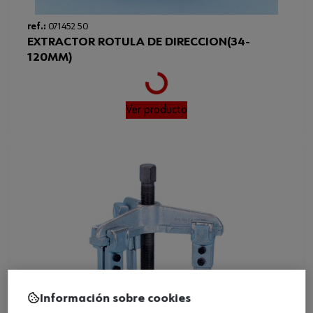
ref.:
071452 50
EXTRACTOR ROTULA DE DIRECCION(34-
120MM)
Loading...
Ver producto
Información sobre cookies