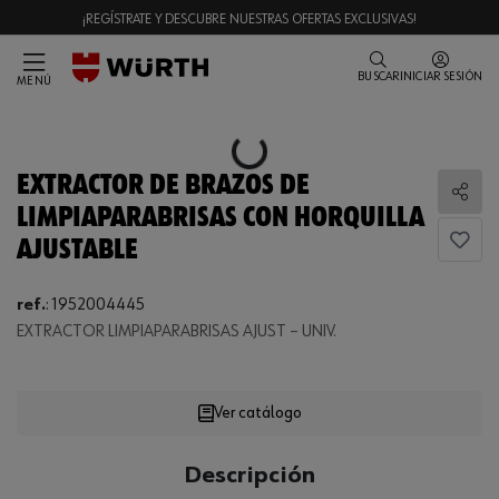
¡REGÍSTRATE Y DESCUBRE NUESTRAS OFERTAS EXCLUSIVAS!
BUSCAR
INICIAR SESIÓN
MENÚ
Loading...
EXTRACTOR DE BRAZOS DE
Comp
LIMPIAPARABRISAS CON HORQUILLA
AJUSTABLE
ref.
:
1952004445
Loading...
EXTRACTOR LIMPIAPARABRISAS AJUST – UNIV.
Ver catálogo
CANTIDAD
Descripción
UE