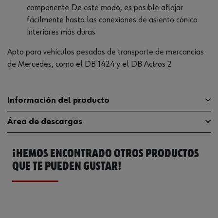
componente De este modo, es posible aflojar
fácilmente hasta las conexiones de asiento cónico
interiores más duras.
Apto para vehículos pesados de transporte de mercancías
de Mercedes, como el DB 1424 y el DB Actros 2
Información del producto
Área de descargas
Material
Acero de herramientas
¡HEMOS ENCONTRADO OTROS PRODUCTOS
Número de piezas
2 Uds
Catálogo General
1952006540
QUE TE PUEDEN GUSTAR!
Número de piezas en el
1 par
surtido/juego
Peso del producto (por artículo)
2431.000 g