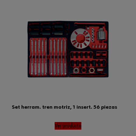
Set herram. tren motriz, 1 insert. 56 piezas
Ver producto