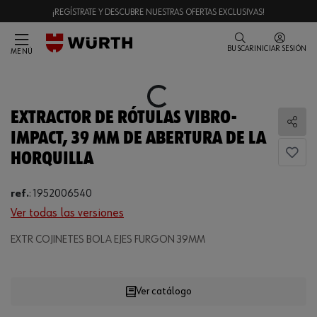
¡REGÍSTRATE Y DESCUBRE NUESTRAS OFERTAS EXCLUSIVAS!
BUSCAR
INICIAR SESIÓN
MENÚ
Loading...
EXTRACTOR DE RÓTULAS VIBRO-
Comp
IMPACT, 39 MM DE ABERTURA DE LA
HORQUILLA
ref.
:
1952006540
Ver todas las versiones
Loading...
EXTR COJINETES BOLA EJES FURGON 39MM
Ver catálogo