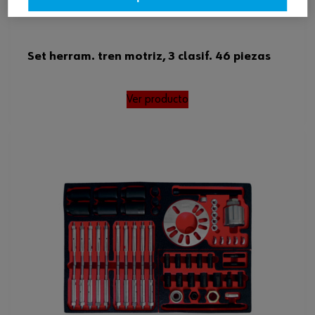
Set herram. tren motriz, 3 clasif. 46 piezas
Ver producto