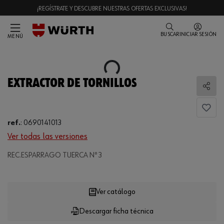
¡REGÍSTRATE Y DESCUBRE NUESTRAS OFERTAS EXCLUSIVAS!
BUSCAR
INICIAR SESIÓN
MENÚ
Loading...
EXTRACTOR DE TORNILLOS
Comp
ref.
:
0690141013
Ver todas las versiones
Loading...
REC.ESPARRAGO TUERCA Nº 3
Ver catálogo
Descargar ficha técnica
CANTIDAD
UE