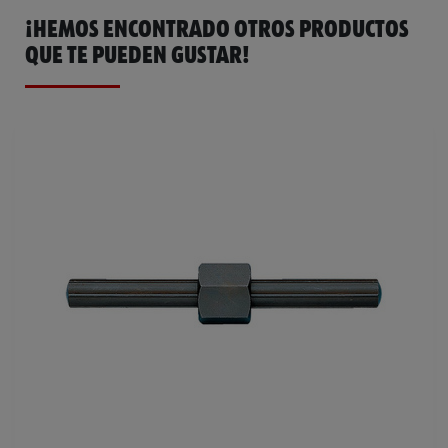
¡HEMOS ENCONTRADO OTROS PRODUCTOS
Catálogo General
0690141013
QUE TE PUEDEN GUSTAR!
Ficha Técnica
32405468.pdf