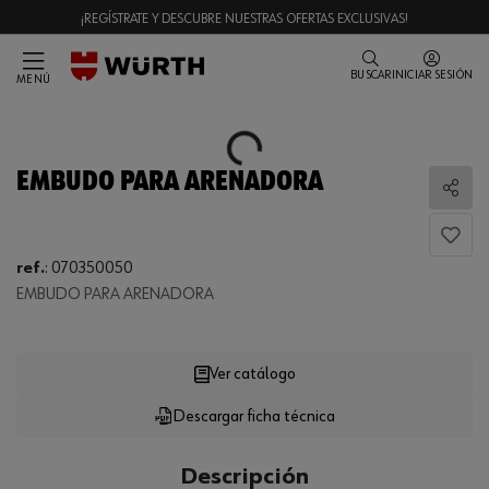
¡REGÍSTRATE Y DESCUBRE NUESTRAS OFERTAS EXCLUSIVAS!
BUSCAR
INICIAR SESIÓN
MENÚ
Loading...
EMBUDO PARA ARENADORA
Comp
ref.
:
070350050
EMBUDO PARA ARENADORA
Loading...
Ver catálogo
Descargar ficha técnica
CANTIDAD
UE
Descripción