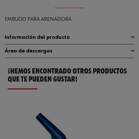
EMBUDO PARA ARENADORA
Información del producto
Área de descargas
Anchura
34.3 cm
¡HEMOS ENCONTRADO OTROS PRODUCTOS
Peso del producto (por artículo)
853.000 g
Catálogo General
070350050
QUE TE PUEDEN GUSTAR!
Ficha Técnica
32405638.pdf