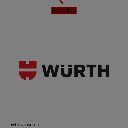
Ver producto
ref.:
070350030