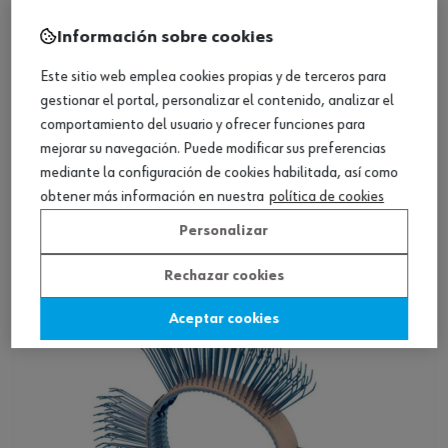
Información sobre cookies
Este sitio web emplea cookies propias y de terceros para
gestionar el portal, personalizar el contenido, analizar el
ref.:
07033502
comportamiento del usuario y ofrecer funciones para
ADAP-CEPILLOS-DE-ALAMBRE-DBS3500
mejorar su navegación. Puede modificar sus preferencias
mediante la configuración de cookies habilitada, así como
obtener más información en nuestra
política de cookies
Loading...
Personalizar
Ver producto
Rechazar cookies
Aceptar cookies