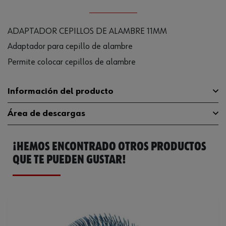
ADAPTADOR CEPILLOS DE ALAMBRE 11MM
Adaptador para cepillo de alambre
Permite colocar cepillos de alambre
Información del producto
Área de descargas
Anchura
11 mm
¡HEMOS ENCONTRADO OTROS PRODUCTOS
Código del sistema armonizado
84679200000
Catálogo General
070335021
QUE TE PUEDEN GUSTAR!
Peso del producto (por artículo)
87.000 g
Ficha Técnica
32409940.pdf