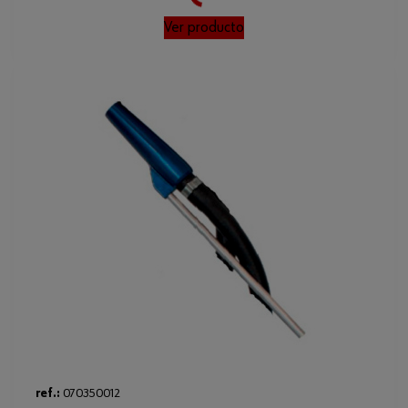
Ver producto
ref.:
070350012