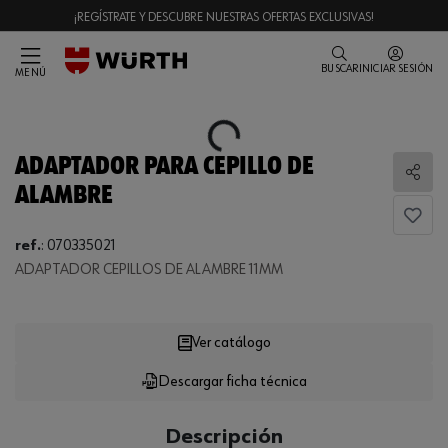
¡REGÍSTRATE Y DESCUBRE NUESTRAS OFERTAS EXCLUSIVAS!
BUSCAR
INICIAR SESIÓN
MENÚ
Loading...
ADAPTADOR PARA CEPILLO DE
Comp
ALAMBRE
ref.
:
070335021
ADAPTADOR CEPILLOS DE ALAMBRE 11MM
Loading...
Ver catálogo
Descargar ficha técnica
CANTIDAD
UE
Descripción