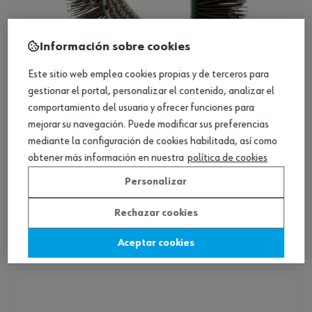
Información sobre cookies
Este sitio web emplea cookies propias y de terceros para
gestionar el portal, personalizar el contenido, analizar el
comportamiento del usuario y ofrecer funciones para
mejorar su navegación. Puede modificar sus preferencias
ref.:
07033503
mediante la configuración de cookies habilitada, así como
CEPILLO-ALAMBRE-FINO-DBS3500-L23MM
obtener más información en nuestra
política de cookies
Loading...
Personalizar
Ver producto
Rechazar cookies
Aceptar cookies