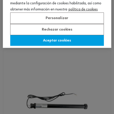
mando de pared para motor tubular wr
mediante la configuración de cookies habilitada, así como
obtener más información en nuestra
política de cookies
Personalizar
1 producto
Rechazar cookies
Consultar versiones
Aceptar cookies