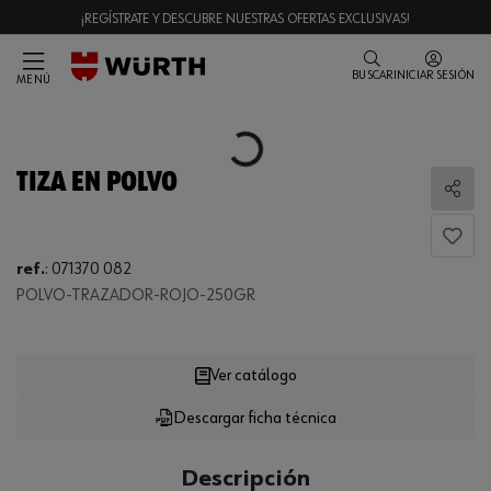
¡REGÍSTRATE Y DESCUBRE NUESTRAS OFERTAS EXCLUSIVAS!
BUSCAR
INICIAR SESIÓN
MENÚ
Loading...
TIZA EN POLVO
Comp
ref.
:
071370 082
POLVO-TRAZADOR-ROJO-250GR
Loading...
Ver catálogo
Descargar ficha técnica
CANTIDAD
UE
Descripción