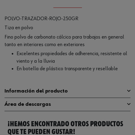
POLVO-TRAZADOR-ROJO-250GR
Tiza en polvo
Fino polvo de carbonato cálcico para trabajos en general
tanto en interiores como en exteriores
Excelentes propiedades de adherencia, resistente al
viento y a la lluvia
En botella de plástico transparente y resellable
Información del producto
Área de descargas
Color
Rojo
¡HEMOS ENCONTRADO OTROS PRODUCTOS
Peso del contenido
250 g
Catálogo General
071370082
QUE TE PUEDEN GUSTAR!