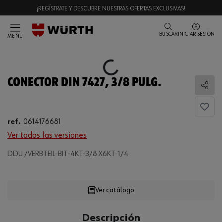
¡REGÍSTRATE Y DESCUBRE NUESTRAS OFERTAS EXCLUSIVAS!
BUSCAR
INICIAR SESIÓN
MENÚ
Loading...
CONECTOR DIN 7427, 3/8 PULG.
Comp
ref.
:
0614176681
Ver todas las versiones
Loading...
DDU /VERBTEIL-BIT-4KT-3/8 X6KT-1/4
Ver catálogo
CANTIDAD
Descripción
UE