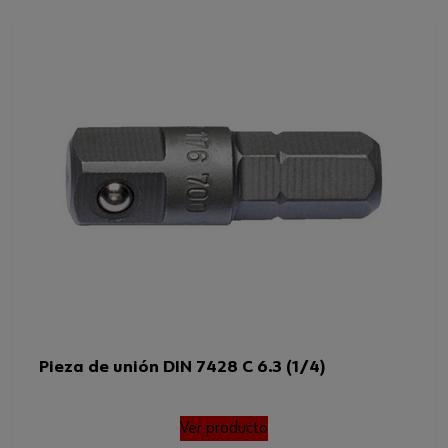
Tamaño de la punta
1/4 pulgada
Tipo de accionamiento
Cuadrado interno
Código del sistema armonizado
82055980000
Peso del producto (por artículo)
40.000 g
Pieza de unión DIN 7428 C 6.3 (1/4)
Ver producto