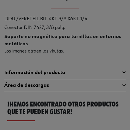
DDU /VERBTEIL-BIT-4KT-3/8 X6KT-1/4
Conector DIN 7427, 3/8 pulg.
Soporte no magnético para tornillos en entornos
metálicos
Los imanes atraen las virutas.
Información del producto
Área de descargas
Material
ST
¡HEMOS ENCONTRADO OTROS PRODUCTOS
Tipo de punta
Hexágono interior
Catálogo General
0614176681
QUE TE PUEDEN GUSTAR!
Longitud
30 mm
Accionamiento
3/8 pulgadas