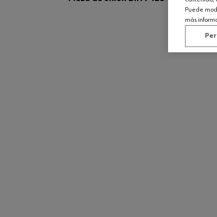
Puede modif
más inform
Per