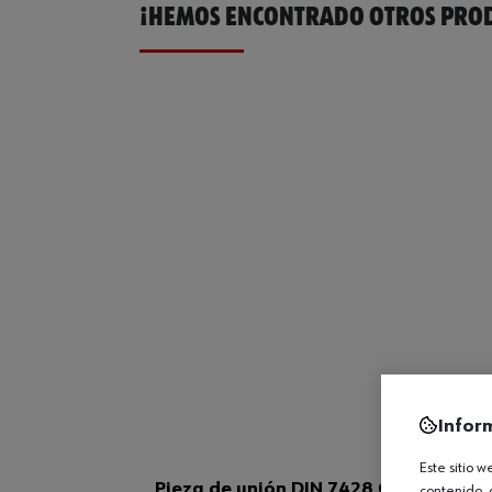
¡HEMOS ENCONTRADO OTROS PROD
Infor
Este sitio 
Pieza de unión DIN 7428 C 6.3 (1/4)
contenido, 