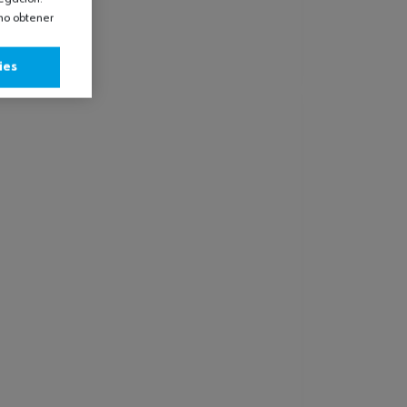
omo obtener
ies