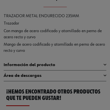
TRAZADOR METAL ENDURECIDO 235MM
Trazador
Con mango de acero codificado y atornillado en perno de
acero recto y curvo
Mango de acero codificado y atornillado en perno de acero
recto y curvo
Información del producto
Área de descargas
Longitud
235 mm
¡HEMOS ENCONTRADO OTROS PRODUCTOS
Código del sistema armonizado
90172010000
Catálogo General
07147010
QUE TE PUEDEN GUSTAR!
Peso del producto (por artículo)
48.500 g