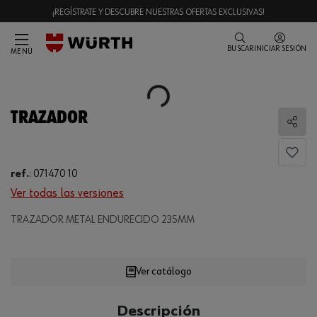
¡REGÍSTRATE Y DESCUBRE NUESTRAS OFERTAS EXCLUSIVAS!
BUSCAR
INICIAR SESIÓN
MENÚ
Loading...
TRAZADOR
Comp
ref.
:
071470 10
Ver todas las versiones
Loading...
TRAZADOR METAL ENDURECIDO 235MM
Ver catálogo
CANTIDAD
Descripción
UE