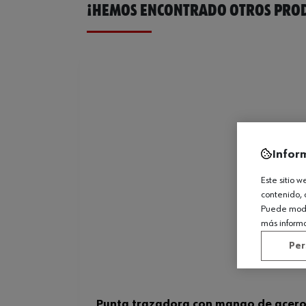
¡HEMOS ENCONTRADO OTROS PROD
Infor
Este sitio 
contenido, 
Puede modif
más inform
Per
Punta trazadora con mango de acero