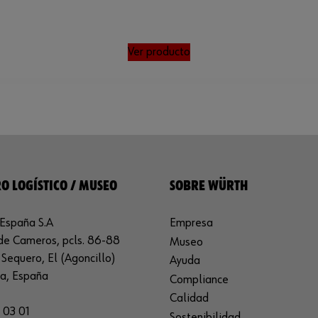
Ver producto
O LOGÍSTICO / MUSEO
SOBRE WÜRTH
España S.A
Empresa
de Cameros, pcls. 86-88
Museo
Sequero, El (Agoncillo)
Ayuda
ja, España
Compliance
Calidad
 03 01
Sostenibilidad