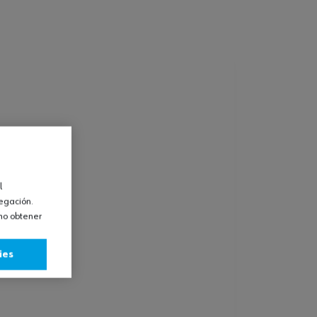
l
vegación.
omo obtener
ies