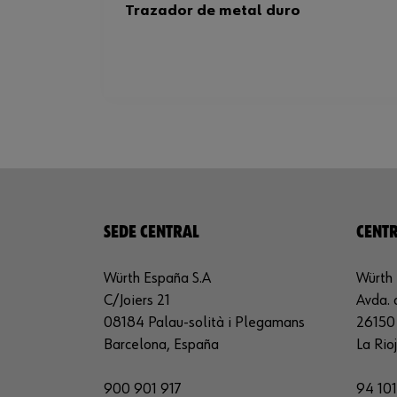
Trazador de metal duro
SEDE CENTRAL
CENTR
Würth España S.A
Würth 
C/Joiers 21
Avda. 
08184 Palau-solità i Plegamans
26150 
Barcelona, España
La Rio
900 901 917
94 101