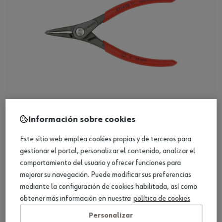
Información sobre cookies
DIN 5254, arandela de seguridad para eje,
forma A
Este sitio web emplea cookies propias y de terceros para
gestionar el portal, personalizar el contenido, analizar el
Ver producto
comportamiento del usuario y ofrecer funciones para
mejorar su navegación. Puede modificar sus preferencias
mediante la configuración de cookies habilitada, así como
obtener más información en nuestra
política de cookies
Personalizar