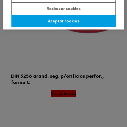
Rechazar cookies
Aceptar cookies
DIN 5256 arand. seg. p/orificios perfor.,
forma C
Ver producto