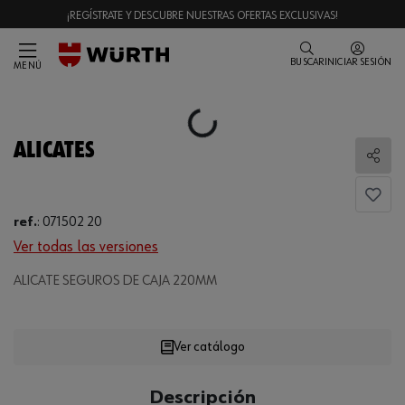
¡REGÍSTRATE Y DESCUBRE NUESTRAS OFERTAS EXCLUSIVAS!
BUSCAR
INICIAR SESIÓN
MENÚ
Loading...
ALICATES
Comp
ref.
:
071502 20
Ver todas las versiones
ALICATE SEGUROS DE CAJA 220MM
Loading...
Ver catálogo
CANTIDAD
Descripción
UE