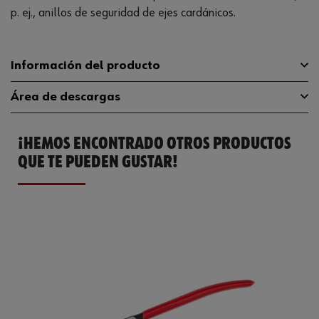
p. ej., anillos de seguridad de ejes cardánicos.
Información del producto
Área de descargas
Material
CR-V-ST
¡HEMOS ENCONTRADO OTROS PRODUCTOS
Longitud
220 mm
Catálogo General
07150220
QUE TE PUEDEN GUSTAR!
Material de la empuñadura
Plástico
Se puede utilizar para el diámetro
12 mm
mínimo
Longitud de las mordazas
45 mm
Ángulo de las mordazas
27 grados
Longitud del gancho
10 mm