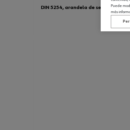
Puede modif
DIN 5254, arandela de seguridad par
más inform
Per