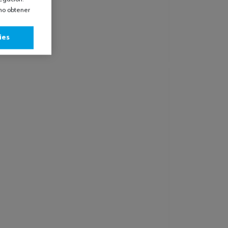
omo obtener
ies