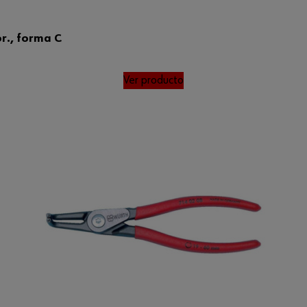
or., forma C
Ver producto