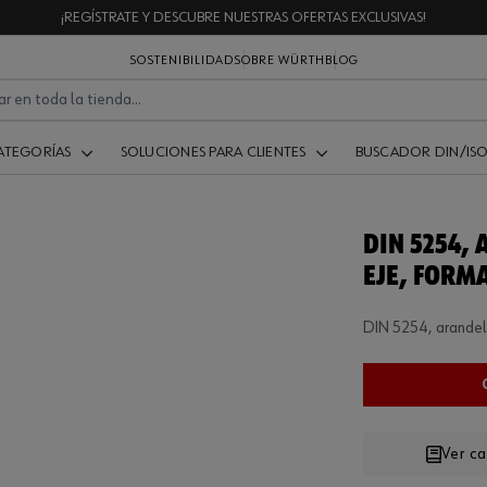
¡REGÍSTRATE Y DESCUBRE NUESTRAS OFERTAS EXCLUSIVAS!
SOSTENIBILIDAD
SOBRE WÜRTH
BLOG
ATEGORÍAS
SOLUCIONES PARA CLIENTES
BUSCADOR DIN/IS
DIN 5254,
EJE, FORM
DIN 5254, arandel
Ver c