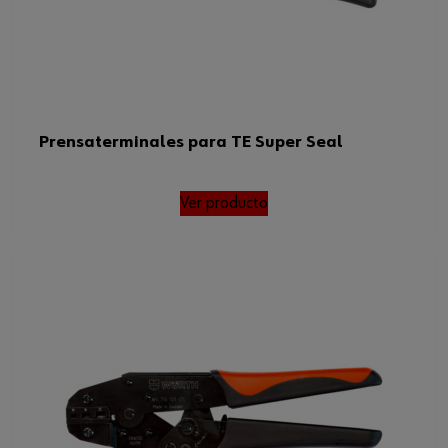
Material de la empuñadura
Plástico de 2 componentes
Número de puntos de crimpado
4 Uds
Sección transversal máxima del
2.5 mm²
alambre
Prensaterminales para TE Super Seal
Código del sistema armonizado
82032000000
Ver producto
Peso del producto (por artículo)
481.200 g
Sección transversal
0,1-2,5 mm²
mínima/máxima del alambre
Calibre de alambre
estadounidense (AWG)
27-13
mínimo/máximo