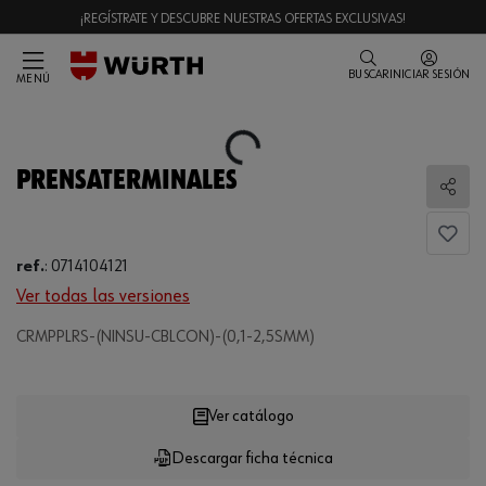
¡REGÍSTRATE Y DESCUBRE NUESTRAS OFERTAS EXCLUSIVAS!
BUSCAR
INICIAR SESIÓN
MENÚ
Loading...
PRENSATERMINALES
Comp
ref.
:
0714104121
Ver todas las versiones
CRMPPLRS-(NINSU-CBLCON)-(0,1-2,5SMM)
Loading...
Ver catálogo
Descargar ficha técnica
CANTIDAD
UE