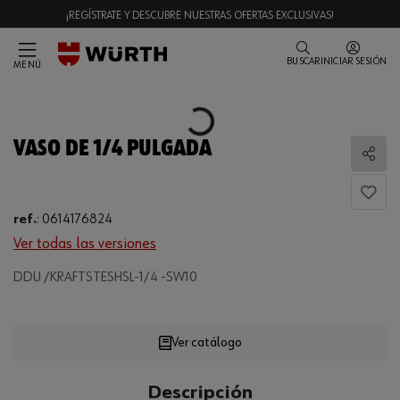
¡REGÍSTRATE Y DESCUBRE NUESTRAS OFERTAS EXCLUSIVAS!
BUSCAR
INICIAR SESIÓN
MENÚ
Loading...
VASO DE 1/4 PULGADA
Comp
ref.
:
0614176824
Ver todas las versiones
DDU /KRAFTSTESHSL-1/4 -SW10
Loading...
Ver catálogo
CANTIDAD
Descripción
UE