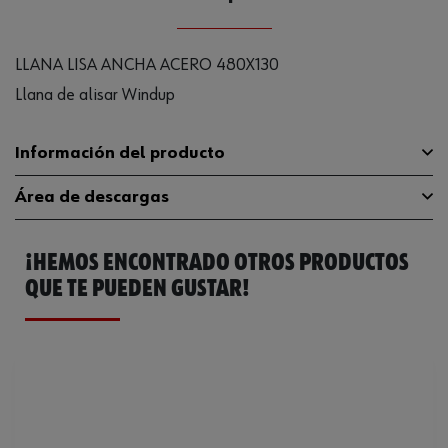
LLANA LISA ANCHA ACERO 480X130
Llana de alisar Windup
Información del producto
Área de descargas
Longitud de lámina
480 mm
¡HEMOS ENCONTRADO OTROS PRODUCTOS
Material de la hoja
Acero
Catálogo General
0695943430
QUE TE PUEDEN GUSTAR!
Material de la empuñadura
Madera
Ancho de lámina
130 mm
Código del sistema armonizado
82055910000
Espesor de material
0.75 mm