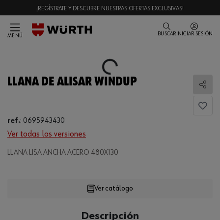
¡REGÍSTRATE Y DESCUBRE NUESTRAS OFERTAS EXCLUSIVAS!
BUSCAR
INICIAR SESIÓN
MENÚ
Loading...
LLANA DE ALISAR WINDUP
Comp
ref.
:
0695943430
Ver todas las versiones
Loading...
LLANA LISA ANCHA ACERO 480X130
Ver catálogo
CANTIDAD
Descripción
UE