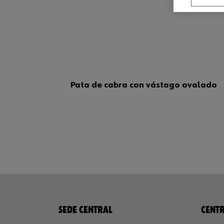
Pata de cabra con vástago ovalado
SEDE CENTRAL
CENTR