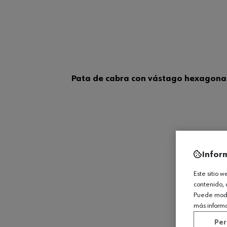
Pata de cabra con vástago hexagona
Infor
Este sitio 
contenido, 
Puede modif
más inform
Per