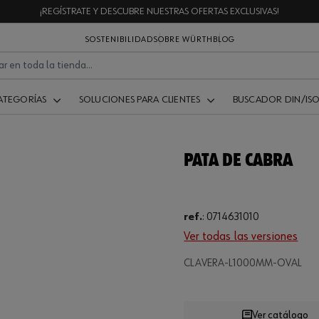
¡REGÍSTRATE Y DESCUBRE NUESTRAS OFERTAS EXCLUSIVAS!
SOSTENIBILIDAD
SOBRE WÜRTH
BLOG
ATEGORÍAS
SOLUCIONES PARA CLIENTES
BUSCADOR DIN/IS
PATA DE CABRA
ref.
:
0714631010
.
Ver todas las versiones
CLAVERA-L1000MM-OVAL
Loading
Ver catálogo