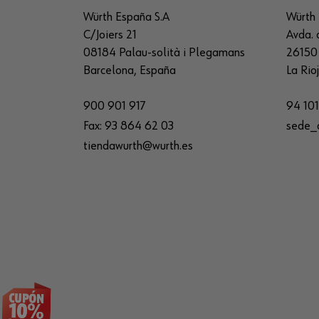
Würth España S.A
Würth 
C/Joiers 21
Avda. 
08184 Palau-solità i Plegamans
26150 
Barcelona, España
La Rio
900 901 917
94 101
Fax:
93 864 62 03
sede_
tiendawurth@wurth.es