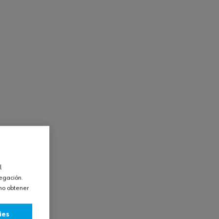
l
vegación.
omo obtener
ies