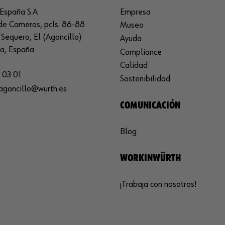
España S.A
Empresa
de Cameros, pcls. 86-88
Museo
Sequero, El (Agoncillo)
Ayuda
ja, España
Compliance
Calidad
 03 01
Sostenibilidad
agoncillo@wurth.es
COMUNICACIÓN
Blog
WORKINWÜRTH
¡Trabaja con nosotros!