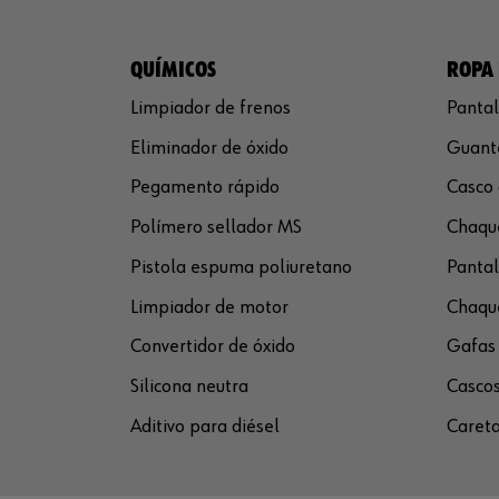
QUÍMICOS
ROPA 
Limpiador de frenos
Pantal
Eliminador de óxido
Guante
Pegamento rápido
Casco 
Polímero sellador MS
Chaque
Pistola espuma poliuretano
Pantal
Limpiador de motor
Chaque
Convertidor de óxido
Gafas 
Silicona neutra
Cascos
Aditivo para diésel
Careta