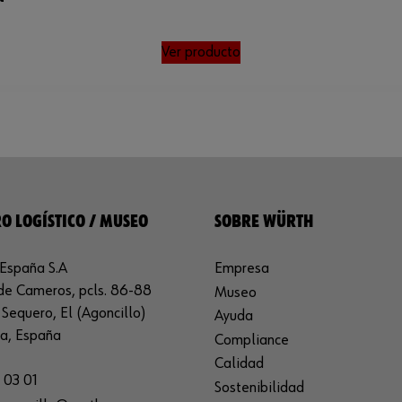
Ver producto
O LOGÍSTICO / MUSEO
SOBRE WÜRTH
España S.A
Empresa
de Cameros, pcls. 86-88
Museo
Sequero, El (Agoncillo)
Ayuda
ja, España
Compliance
Calidad
 03 01
Sostenibilidad