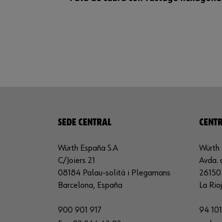
SEDE CENTRAL
CENTR
Würth España S.A
Würth 
C/Joiers 21
Avda. 
08184 Palau-solità i Plegamans
26150 
Barcelona, España
La Rio
900 901 917
94 101