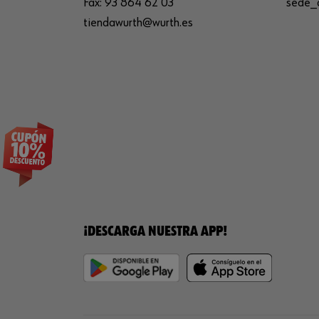
Fax:
93 864 62 03
sede_
tiendawurth@wurth.es
¡DESCARGA NUESTRA APP!