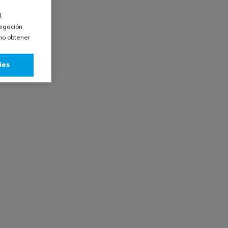
l
vegación.
omo obtener
ies