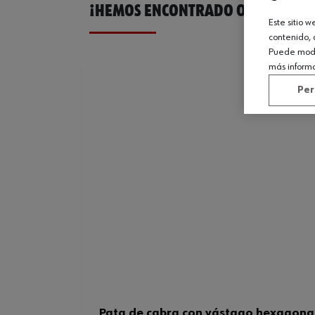
¡HEMOS ENCONTRADO OTROS PROD
Este sitio 
contenido, 
Puede modif
más inform
Per
Pata de cabra con vástago hexagona