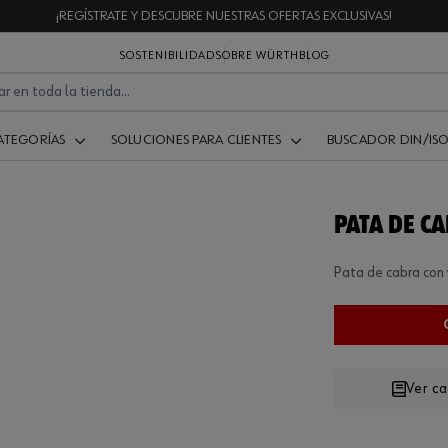
¡REGÍSTRATE Y DESCUBRE NUESTRAS OFERTAS EXCLUSIVAS!
SOSTENIBILIDAD
SOBRE WÜRTH
BLOG
ATEGORÍAS
SOLUCIONES PARA CLIENTES
BUSCADOR DIN/IS
PATA DE C
Pata de cabra con
Ver c