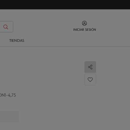
INICIAR SESIÓN
O
TIENDAS
Compartir
ON1-4,75
...