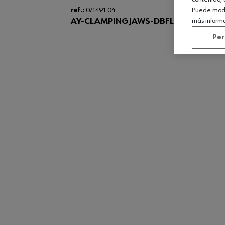
ref.:
071491 04
Puede modif
AY-CLAMPINGJAWS-DBFLG-4,75MM
más inform
Per