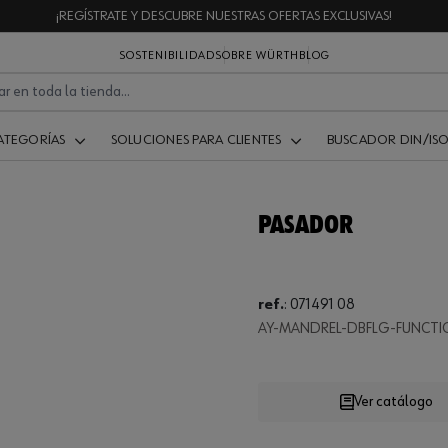
¡REGÍSTRATE Y DESCUBRE NUESTRAS OFERTAS EXCLUSIVAS!
SOSTENIBILIDAD
SOBRE WÜRTH
BLOG
ATEGORÍAS
SOLUCIONES PARA CLIENTES
BUSCADOR DIN/IS
PASADOR
ref.
:
071491 08
AY-MANDREL-DBFLG-FUNCTI
Loading
Ver catálogo