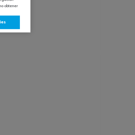
omo obtener
ies