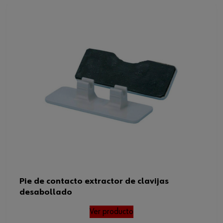
Diámetro
27 mm
Código del sistema armonizado
82055980000
Peso del producto (por artículo)
2.500 g
Pie de contacto extractor de clavijas
desabollado
Ver producto