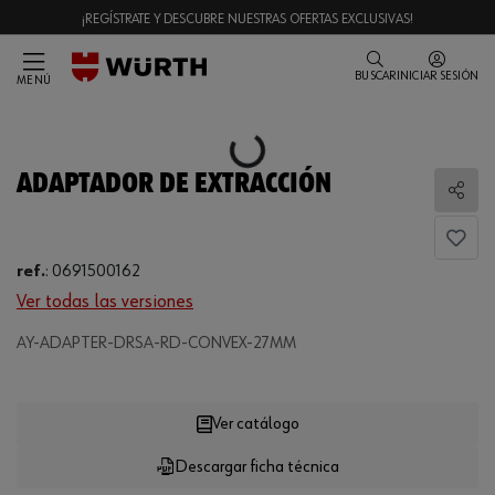
¡REGÍSTRATE Y DESCUBRE NUESTRAS OFERTAS EXCLUSIVAS!
BUSCAR
INICIAR SESIÓN
MENÚ
Loading...
ADAPTADOR DE EXTRACCIÓN
Comp
ref.
:
0691500162
Ver todas las versiones
AY-ADAPTER-DRSA-RD-CONVEX-27MM
Loading...
Ver catálogo
Descargar ficha técnica
CANTIDAD
UE