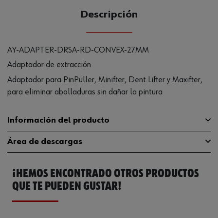
Descripción
AY-ADAPTER-DRSA-RD-CONVEX-27MM
Adaptador de extracción
Adaptador para PinPuller, Minifter, Dent Lifter y Maxifter,
para eliminar abolladuras sin dañar la pintura
Información del producto
Área de descargas
Para abolladuras de
Rango de aplicaciones
granizo mayores
¡HEMOS ENCONTRADO OTROS PRODUCTOS
Catálogo General
0691500162
Formulario
EsféricoRedondo
QUE TE PUEDEN GUSTAR!
Ficha Técnica
32409153.pdf
Color
Rojo