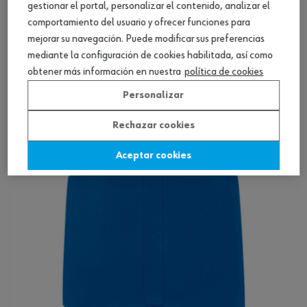
gestionar el portal, personalizar el contenido, analizar el
comportamiento del usuario y ofrecer funciones para
mejorar su navegación. Puede modificar sus preferencias
Adaptador de extracción para PinPuller
mediante la configuración de cookies habilitada, así como
obtener más información en nuestra
política de cookies
Ver producto
Personalizar
Rechazar cookies
Aceptar cookies