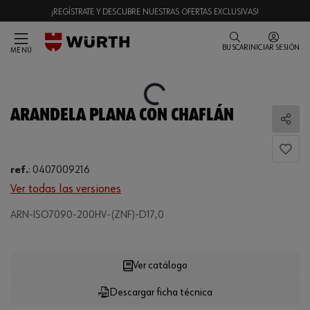
¡REGÍSTRATE Y DESCUBRE NUESTRAS OFERTAS EXCLUSIVAS!
BUSCAR
INICIAR SESIÓN
MENÚ
Loading...
ARANDELA PLANA CON CHAFLÁN
Comp
ref.
:
0407009216
Ver todas las versiones
ARN-ISO7090-200HV-(ZNF)-D17,0
Loading...
Ver catálogo
Descargar ficha técnica
CANTIDAD
UE