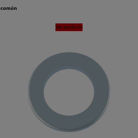
, común
Ver producto