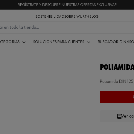
¡REGÍSTRATE Y DESCUBRE NUESTRAS OFERTAS EXCLUSIVAS!
SOSTENIBILIDAD
SOBRE WÜRTH
BLOG
ATEGORÍAS
SOLUCIONES PARA CLIENTES
BUSCADOR DIN/IS
POLIAMIDA
Poliamida DIN 125
Ver c