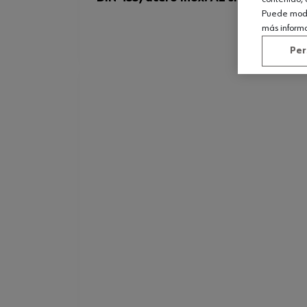
Puede modif
más inform
Per