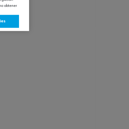
omo obtener
ies