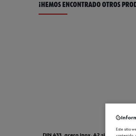
¡HEMOS ENCONTRADO OTROS PROD
Infor
Este sitio 
DIN 433, acero inox. A2 sin recubrimi
contenido, 