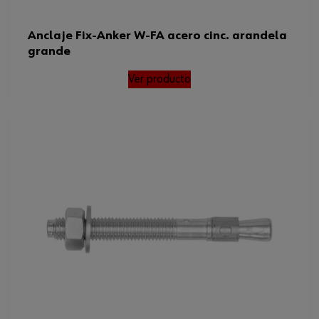
hormigón no agrietado (M perm)
Altura del accesorio (t
Anclaje Fix-Anker W-FA acero cinc. arandela
fix)/profundidad de anclaje eficaz
10 / 23 / 65 mm
(
grande
Ver producto