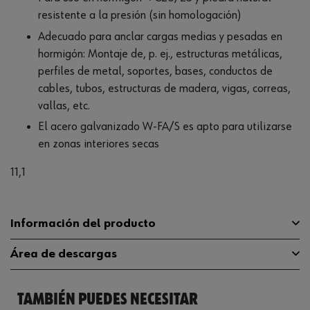
resistente a la presión (sin homologación)
Adecuado para anclar cargas medias y pesadas en
hormigón: Montaje de, p. ej., estructuras metálicas,
perfiles de metal, soportes, bases, conductos de
cables, tubos, estructuras de madera, vigas, correas,
vallas, etc.
El acero galvanizado W-FA/S es apto para utilizarse
en zonas interiores secas
11,1
Información del producto
Área de descargas
Material
ST
Profundidad eficaz del anclaje (h
TAMBIÉN PUEDES NECESITAR
Catálogo
23 mm
5932010060
ef)
General