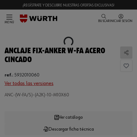
¡REGÍSTRATE Y DESCUBRE NUESTRAS OFERTAS EXCLUSIVAS!
BUSCAR
INICIAR SESIÓN
MENÚ
Loading...
ANCLAJE FIX-ANKER W-FA ACERO
Comp
CINCADO
ref.
:
5932010060
Ver todas las versiones
ANC-(W-FA/S)-(A2K)-10-M10X60
Loading...
Ver catálogo
Descargar ficha técnica
CANTIDAD
UE