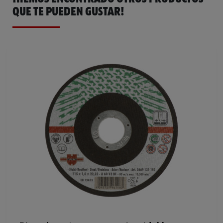
QUE TE PUEDEN GUSTAR!
Color
Verde
Orificio de perforación
22.23 mm
Versatilidad (sistema de puntos)
2 de 4 puntos
Velocidad circunferencial máxima
80 m/s
Facilidad de manejo para el
2 puntos de 4
usuario (sistema de puntos)
Vida útil desde la producción
36 mes
Grosor
1.0 mm
Diámetro
115 mm
Capacidad de corte (sistema de
3 puntos de 4
puntos)
Código del sistema armonizado
68042218000