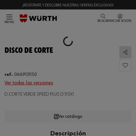
¡REGÍSTRATE Y DESCUBRE NUESTRAS OFERTAS EXCLUSIVAS!
BUSCAR
INICIAR SESIÓN
MENÚ
Loading...
DISCO DE CORTE
Comp
ref.
:
0669131150
Ver todas las versiones
Loading...
D.CORTE VERDE SPEED PLUS D:115X1
Ver catálogo
CANTIDAD
Descripción
UE