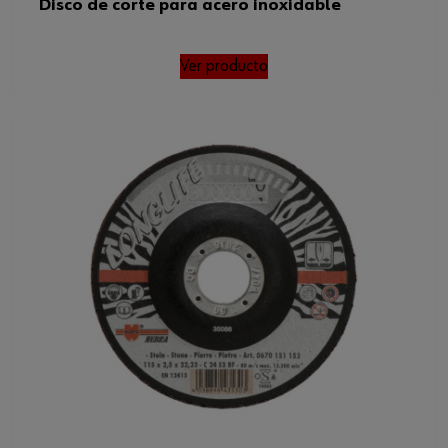
Disco de corte para acero inoxidable
Peso del producto (por artículo)
24.100 g
Ver producto
Calidad de corte (sistema de
3 de 4 puntos
puntos)
Vida útil (sistema de puntos)
2 de 4 puntos
Diámetro x grosor
115 x 1,0 mm