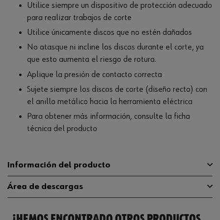
Utilice siempre un dispositivo de protección adecuado
para realizar trabajos de corte
Utilice únicamente discos que no estén dañados
No atasque ni incline los discos durante el corte, ya
que esto aumenta el riesgo de rotura.
Aplique la presión de contacto correcta
Sujete siempre los discos de corte (diseño recto) con
el anillo metálico hacia la herramienta eléctrica
Para obtener más información, consulte la ficha
técnica del producto
Información del producto
Área de descargas
Diseño
Rectos
¡HEMOS ENCONTRADO OTROS PRODUCTOS
Máxima velocidad de rotación
13300 U/min(rpm)
Catálogo General
0669131150