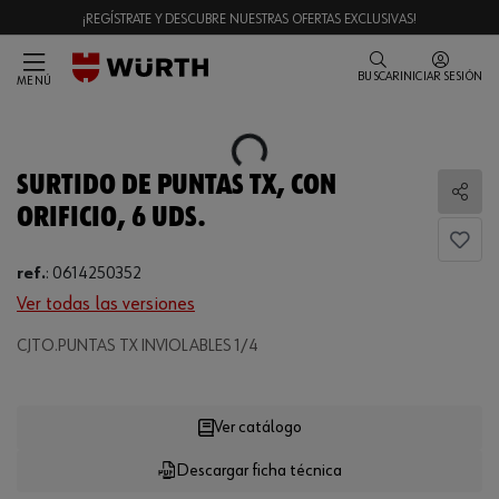
¡REGÍSTRATE Y DESCUBRE NUESTRAS OFERTAS EXCLUSIVAS!
BUSCAR
INICIAR SESIÓN
MENÚ
Loading...
SURTIDO DE PUNTAS TX, CON
Comp
ORIFICIO, 6 UDS.
ref.
:
0614250352
Ver todas las versiones
CJTO.PUNTAS TX INVIOLABLES 1/4
Loading...
Ver catálogo
Descargar ficha técnica
CANTIDAD
UE