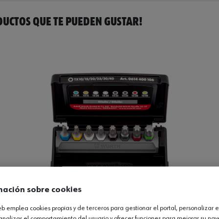
UCTOS QUE TE PUEDEN GUSTAR!
mación sobre cookies
web emplea cookies propias y de terceros para gestionar el portal, personalizar e
analizar el comportamiento del usuario y ofrecer funciones para mejorar su na