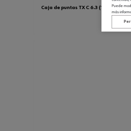
Puede modif
Caja de puntas TX C 6.3 (1/4) c/adapt.
más inform
Per