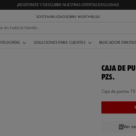
¡REGÍSTRATE Y DESCUBRE NUESTRAS OFERTAS EXCLUSIVAS!
SOSTENIBILIDAD
SOBRE WÜRTH
BLOG
ATEGORÍAS
SOLUCIONES PARA CLIENTES
BUSCADOR DIN/IS
CAJA DE PUN
PZS.
Caja de puntas TX 
Ver c