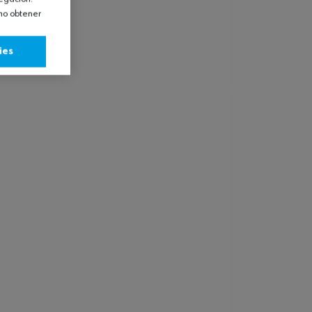
omo obtener
ies