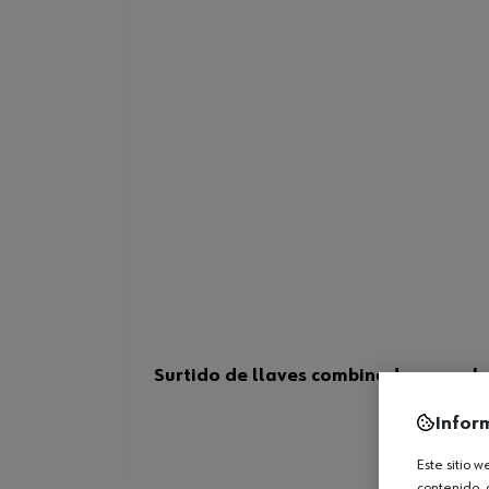
Surtido de llaves combinadas en pul
Infor
Este sitio 
contenido, 