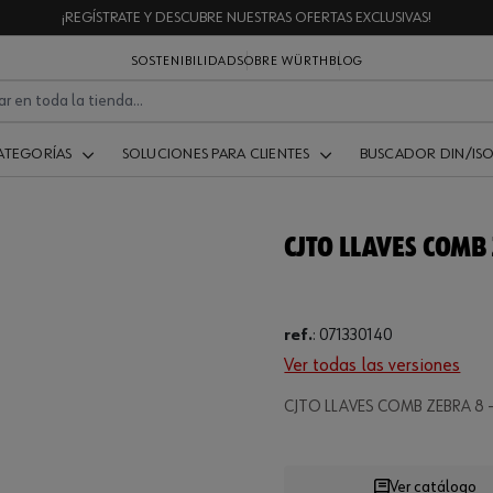
¡REGÍSTRATE Y DESCUBRE NUESTRAS OFERTAS EXCLUSIVAS!
SOSTENIBILIDAD
SOBRE WÜRTH
BLOG
ATEGORÍAS
SOLUCIONES PARA CLIENTES
BUSCADOR DIN/IS
CJTO LLAVES COMB
ref.
:
071330140
Ver todas las versiones
Loading...
CJTO LLAVES COMB ZEBRA 8 
Ver catálogo