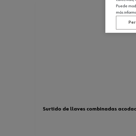
Puede modif
más inform
Per
Surtido de llaves combinadas acodad