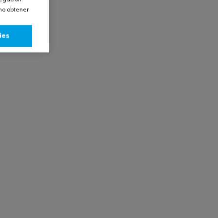
omo obtener
ies