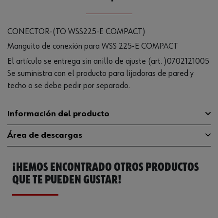
CONECTOR-(TO WSS225-E COMPACT)
Manguito de conexión para WSS 225-E COMPACT
El artículo se entrega sin anillo de ajuste (art. )0702121005
Se suministra con el producto para lijadoras de pared y
techo o se debe pedir por separado.
Información del producto
Área de descargas
Electroconductor
Sí
¡HEMOS ENCONTRADO OTROS PRODUCTOS
HWS 15-LISS 45-M
Catálogo General
0702121007
Apto para aspiradora
AutomaticISS 50-L
QUE TE PUEDEN GUSTAR!
AutomaticTSS 7-L Basic
Longitud
61 mm