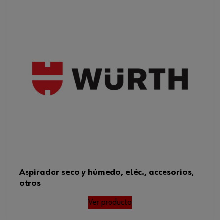
Color
Negro
Diámetro
50 mm
Peso del producto (por artículo)
50.000 g
Aspirador seco y húmedo, eléc., accesorios,
otros
Ver producto