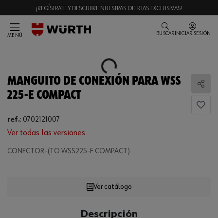
¡REGÍSTRATE Y DESCUBRE NUESTRAS OFERTAS EXCLUSIVAS!
BUSCAR
INICIAR SESIÓN
MENÚ
Loading...
MANGUITO DE CONEXIÓN PARA WSS
Comp
225-E COMPACT
ref.
:
0702121007
Ver todas las versiones
CONECTOR-(TO WSS225-E COMPACT)
Loading...
Ver catálogo
CANTIDAD
Descripción
UE