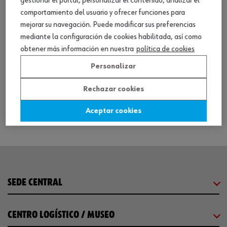
gestionar el portal, personalizar el contenido, analizar el
sujeción de conductos de cables w-kkb plus
comportamiento del usuario y ofrecer funciones para
mejorar su navegación. Puede modificar sus preferencias
sujeción de conductos de cables w-kkb plus
mediante la configuración de cookies habilitada, así como
obtener más información en nuestra
política de cookies
Personalizar
5 productos
Rechazar cookies
Consultar versiones
Aceptar cookies
SEDE CENTRAL
CENTRO LOGÍSTICO / MUSEO