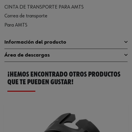
CINTA DE TRANSPORTE PARA AMTS
Correa de transporte
Para AMTS
Información del producto
Área de descargas
Peso del producto (por artículo)
50.000 g
¡HEMOS ENCONTRADO OTROS PRODUCTOS
Catálogo General
5701700005
QUE TE PUEDEN GUSTAR!