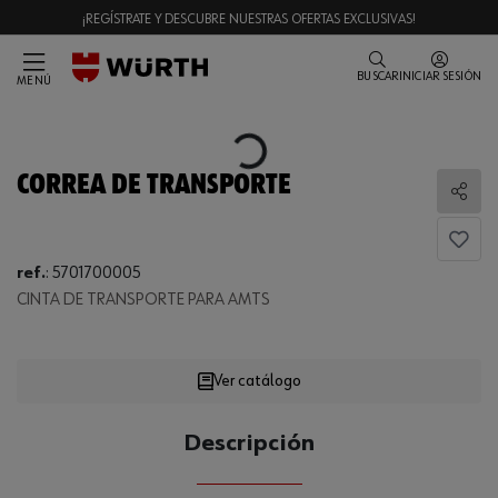
¡REGÍSTRATE Y DESCUBRE NUESTRAS OFERTAS EXCLUSIVAS!
BUSCAR
INICIAR SESIÓN
MENÚ
Loading...
CORREA DE TRANSPORTE
Comp
ref.
:
5701700005
CINTA DE TRANSPORTE PARA AMTS
Loading...
Ver catálogo
CANTIDAD
Descripción
UE