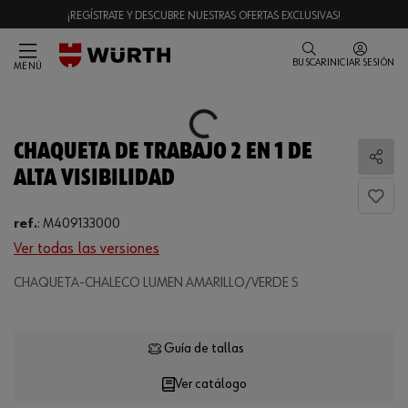
¡REGÍSTRATE Y DESCUBRE NUESTRAS OFERTAS EXCLUSIVAS!
BUSCAR
INICIAR SESIÓN
MENÚ
Loading...
CHAQUETA DE TRABAJO 2 EN 1 DE
Comp
ALTA VISIBILIDAD
ref.
:
M409133000
Ver todas las versiones
CHAQUETA-CHALECO LUMEN AMARILLO/VERDE S
Loading...
Guía de tallas
Ver catálogo
CANTIDAD
UE