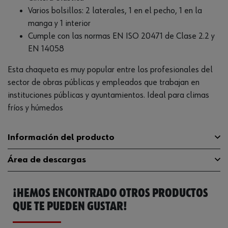
Varios bolsillos: 2 laterales, 1 en el pecho, 1 en la
manga y 1 interior
Cumple con las normas EN ISO 20471 de Clase 2.2 y
EN 14058
Esta chaqueta es muy popular entre los profesionales del
sector de obras públicas y empleados que trabajan en
instituciones públicas y ayuntamientos. Ideal para climas
fríos y húmedos
Información del producto
Área de descargas
Peso del producto (por artículo)
1.000 g
¡HEMOS ENCONTRADO OTROS PRODUCTOS
Guía de tallas
guia-tallas
QUE TE PUEDEN GUSTAR!
Catálogo General
M409133000