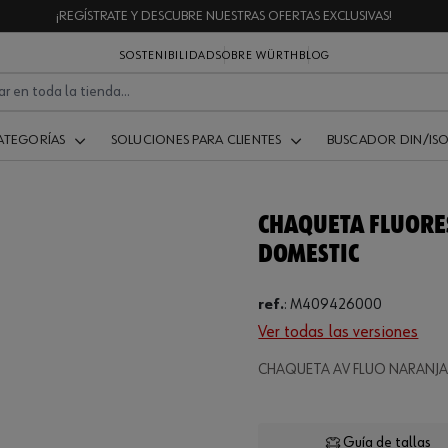
¡REGÍSTRATE Y DESCUBRE NUESTRAS OFERTAS EXCLUSIVAS!
SOSTENIBILIDAD
SOBRE WÜRTH
BLOG
ATEGORÍAS
SOLUCIONES PARA CLIENTES
BUSCADOR DIN/IS
CHAQUETA FLUORES
DOMESTIC
ref.
:
M409426000
Ver todas las versiones
Loading.
CHAQUETA AV FLUO NARANJ
Guía de tallas