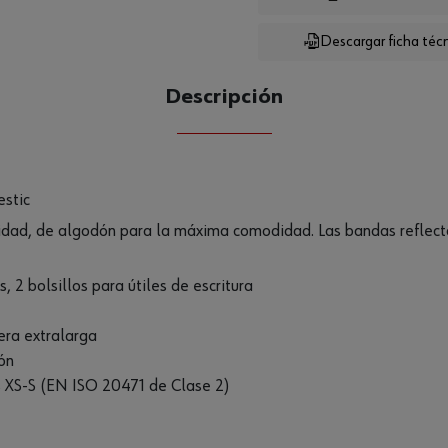
Descargar ficha téc
CANTIDAD
UE
Descripción
estic
ilidad, de algodón para la máxima comodidad. Las bandas reflect
es, 2 bolsillos para útiles de escritura
era extralarga
ión
s XS-S (EN ISO 20471 de Clase 2)