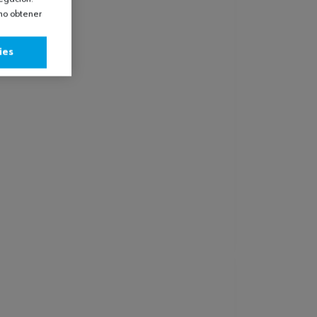
omo obtener
ies