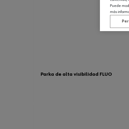
Puede modif
más inform
Per
Parka de alta visibilidad FLUO