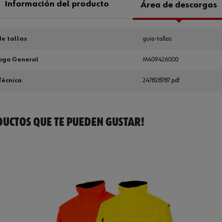
Información del producto
Área de descargas
e tallas
guia-tallas
ogo General
M409426000
Técnica
247828787.pdf
UCTOS QUE TE PUEDEN GUSTAR!