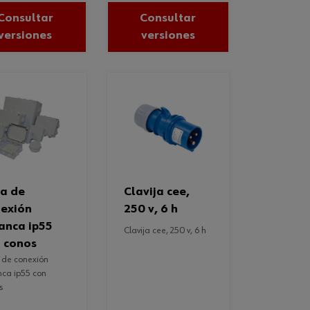
Consultar
Consultar
versiones
versiones
clavija cee,
exión
250 v, 6 h
anca ip55
clavija cee, 250 v, 6 h
 conos
nca ip55 con
s