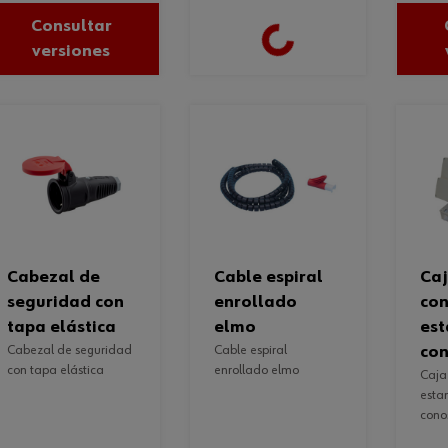
Consultar
Loading...
versiones
cabezal de
cable espiral
caja de
seguridad con
enrollado
con
tapa elástica
elmo
est
cabezal de seguridad
cable espiral
con
con tapa elástica
enrollado elmo
caja de conexión
esta
cono