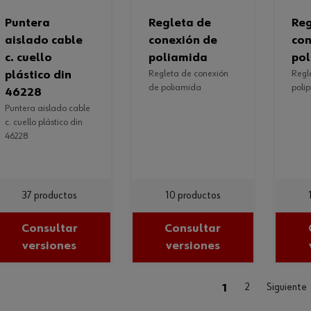
puntera
regleta de
regleta de
aislado cable
conexión de
con
c. cuello
poliamida
pol
plástico din
regleta de conexión
regleta de conexión,
de poliamida
polip
46228
puntera aislado cable
c. cuello plástico din
46228
37 productos
10 productos
Consultar
Consultar
versiones
versiones
(current)
1
2
Siguiente