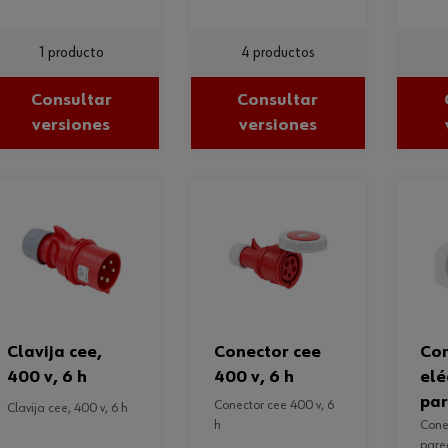
1 producto
4 productos
Consultar
Consultar
versiones
versiones
clavija cee,
conector cee
conector
400 v, 6 h
400 v, 6 h
elé
par
conector cee 400 v, 6
clavija cee, 400 v, 6 h
h
conector eléctrico,
pare