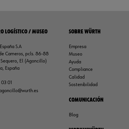
O LOGÍSTICO / MUSEO
SOBRE WÜRTH
España S.A
Empresa
de Cameros, pcls. 86-88
Museo
Sequero, El (Agoncillo)
Ayuda
ja, España
Compliance
Calidad
 03 01
Sostenibilidad
agoncillo@wurth.es
COMUNICACIÓN
Blog