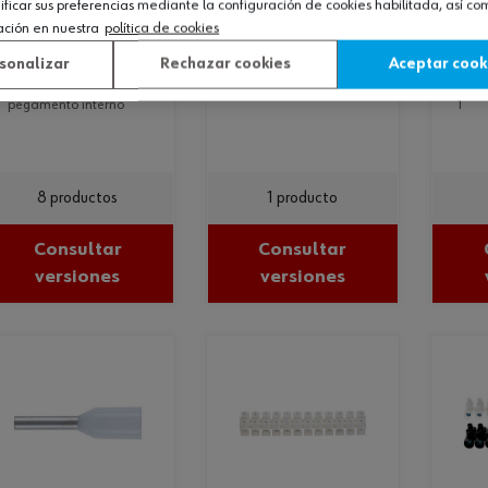
icar sus preferencias mediante la configuración de cookies habilitada, así c
sin pegamento
llave de armario de
uni
ación en nuestra
política de cookies
control
interno
1
funda termorretráctil
llave para armario de
sonalizar
Rechazar cookies
Aceptar cook
de pared fina sin
contr
pegamento interno
1
8 productos
1 producto
Consultar
Consultar
versiones
versiones