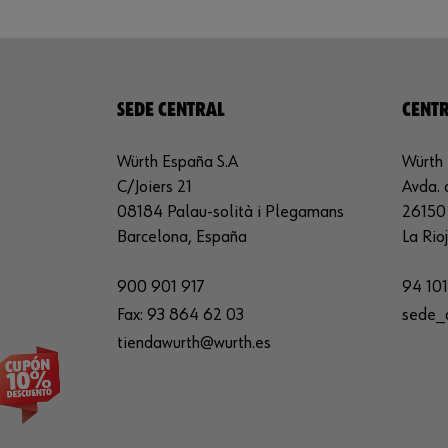
SEDE CENTRAL
CENTR
Würth España S.A
Würth 
C/Joiers 21
Avda. 
08184 Palau-solità i Plegamans
26150 
Barcelona, España
La Rio
900 901 917
94 101
Fax:
93 864 62 03
sede_
tiendawurth@wurth.es