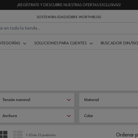
¡REGÍSTRATE Y DESCUBRE NUESTRAS OFERTAS EXCLUSIVAS!
SOSTENIBILIDAD
SOBRE WÜRTH
BLOG
ATEGORÍAS
SOLUCIONES PARA CLIENTES
BUSCADOR DIN/IS
Tensión nominal
Material
Anchura
Color
PARRILLA
LISTA
Ordenar p
1–20 de 23 productos