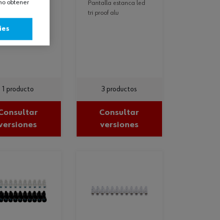
omo obtener
versal 10 en
pantalla estanca led
tri proof alu
ies
ol universal 10 en
1 producto
3 productos
Consultar
Consultar
versiones
versiones