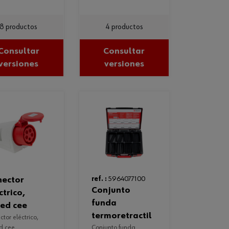
8 productos
4 productos
Consultar
Consultar
versiones
versiones
ref. :
5964077100
conjunto
ctrico,
funda
ed cee
termoretractil
d cee
conjunto funda