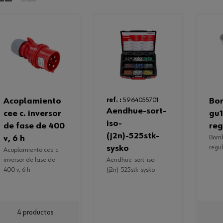
acoplamiento
ref. :
5964055701
bombilla led
aendhue-sort-
cee c. inversor
gu1
iso-
de fase de 400
reg
(j2n)-525stk-
v, 6 h
bombilla led gu10, no
sysko
regu
acoplamiento cee c.
inversor de fase de
aendhue-sort-iso-
400 v, 6 h
(j2n)-525stk-sysko
4 productos