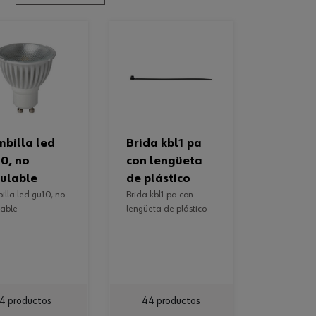
brida kbl1 pa
0, no
con lengüeta
ulable
de plástico
brida kbl1 pa con
lable
lengüeta de plástico
4 productos
44 productos