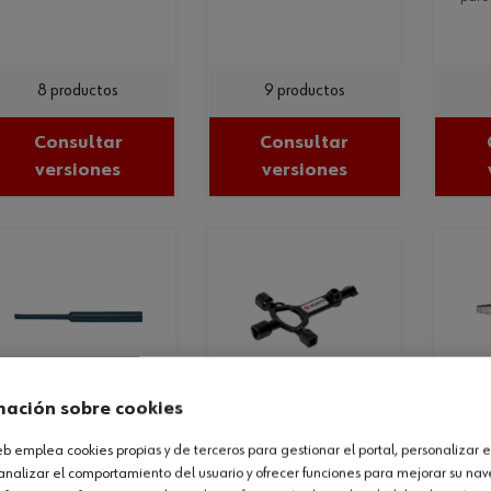
8 productos
9 productos
Consultar
Consultar
versiones
versiones
mación sobre cookies
funda
llave de
llave para
termorretráctil
armario de
arm
web emplea cookies propias y de terceros para gestionar el portal, personalizar e
de pared fina
control
con
analizar el comportamiento del usuario y ofrecer funciones para mejorar su na