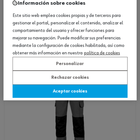
Loading...
ref. :
M443051004
Información sobre cookies
pant classic combi gris/negro xxl
Este sitio web emplea cookies propias y de terceros para
pant classic combi gris/negro xxl
gestionar el portal, personalizar el contenido, analizar el
comportamiento del usuario y ofrecer funciones para
mejorar su navegación. Puede modificar sus preferencias
mediante la configuración de cookies habilitada, así como
obtener más información en nuestra
política de cookies
Personalizar
Rechazar cookies
Aceptar cookies