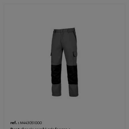
ref. :
M443051000