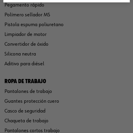
Pegamento rápido
Polímero sellador MS
Pistola espuma poliuretano
Limpiador de motor
Convertidor de óxido
Silicona neutra
Aditivo para diésel
ROPA DE TRABAJO
Pantalones de trabajo
Guantes protección cuero
Casco de seguridad
Chaqueta de trabajo
Pantalones cortos trabajo