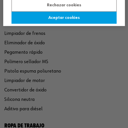
Rechazar cookies
Aceptar cookies
QUÍMICOS
Limpiador de frenos
Eliminador de óxido
Pegamento rápido
Polímero sellador MS
Pistola espuma poliuretano
Limpiador de motor
Convertidor de óxido
Silicona neutra
Aditivo para diésel
ROPA DE TRABAJO