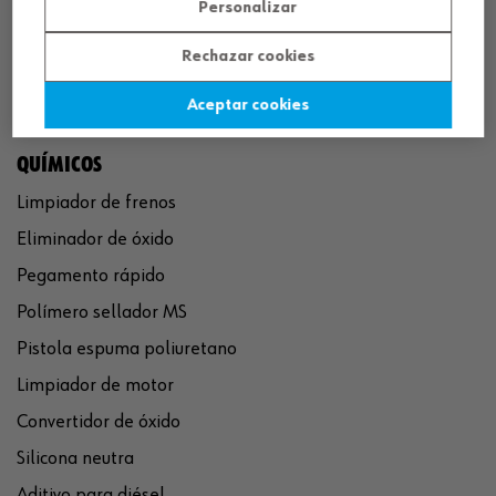
Personalizar
Rechazar cookies
Aceptar cookies
QUÍMICOS
Limpiador de frenos
Eliminador de óxido
Pegamento rápido
Polímero sellador MS
Pistola espuma poliuretano
Limpiador de motor
Convertidor de óxido
Silicona neutra
Aditivo para diésel