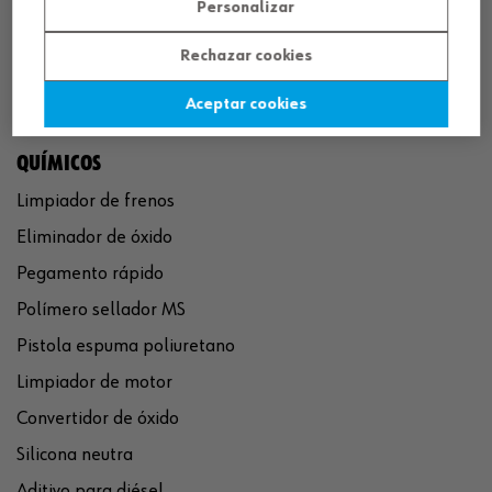
Personalizar
Rechazar cookies
Aceptar cookies
QUÍMICOS
Limpiador de frenos
Eliminador de óxido
Pegamento rápido
Polímero sellador MS
Pistola espuma poliuretano
Limpiador de motor
Convertidor de óxido
Silicona neutra
Aditivo para diésel